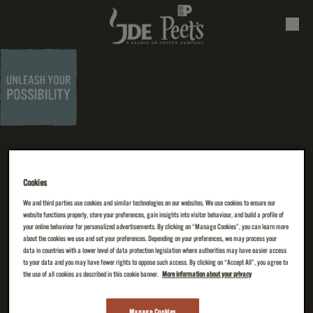
WERDEN SIE EIN TEIL VON JDE
Cookies
We and third parties use cookies and similar technologies on our websites. We use cookies to ensure our
website functions properly, store your preferences, gain insights into visitor behaviour, and build a profile of
your online behaviour for personalized advertisements. By clicking on “Manage Cookies”, you can learn more
about the cookies we use and set your preferences. Depending on your preferences, we may process your
data in countries with a lower level of data protection legislation where authorities may have easier access
to your data and you may have fewer rights to oppose such access. By clicking on “Accept All”, you agree to
the use of all cookies as described in this cookie banner.
More information about your privacy
Manage Cookies